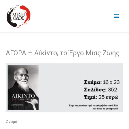
Μετάβαση
στο
Κύρι
περιεχόμενο
Μενο
ΑΓΟΡΑ – Αϊκίντο, το Έργο Μιας Ζωής
Όνομά