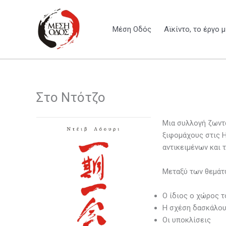
Μετάβαση
στο
Μέση Οδός
Αϊκίντο, το έργο 
περιεχόμενο
Στο Ντότζο
Μια συλλογή ζωντα
ξιφομάχους στις Η
αντικειμένων και 
Μεταξύ των θεμάτω
Ο ίδιος ο χώρος τ
Η σχέση δασκάλου
Οι υποκλίσεις