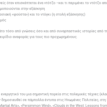
νείς όταν επισκέπτεται ένα ντότζο –και τι περιμένει το ντότζο απ
ιμοποιούνται στην εξάσκηση
οσιακή «φούστα») και το ντόγκι (η στολή εξάσκησης)
ωμός
άτο τόσο από γνώσεις όσο και από συναρπαστικές ιστορίες από τη
χειρίδιο αναφοράς για τους πιο προχωρημένους.
ενεργητικό του μια σημαντική πορεία στις πολεμικές τέχνες (κλα
ν δημοσιευθεί σε πάμπολλα έντυπα στις Ηνωμένες Πολιτείες, στη 
Martial Arts», «Persimmon Wind», «Clouds in the West: Lessons from 