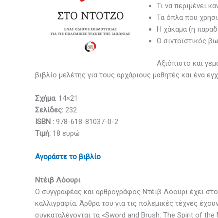
Τι να περιμένει κα
Τα όπλα που χρησ
Η χάκαμα (η παραδ
Ο σιντοϊστικός β
Αξιόπιστο και γεμ
βιβλίο μελέτης για τους αρχάριους μαθητές και ένα εγ
Σχήμα
: 14×21
Σελίδες:
232
ISBN :
978-618-81037-0-2
Τιμή:
18 ευρώ
Aγοράστε το βιβλίο
Ντέιβ Λόουρι
Ο συγγραφέας και αρθρογράφος Ντέιβ Λόουρι έχει στο 
καλλιγραφία. Άρθρα του για τις πολεμικές τέχνες έχου
συγκαταλέγονται τα «Sword and Brush: The Spirit of the 